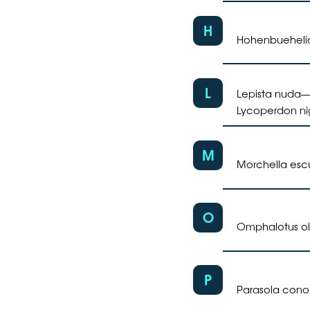
H
Hohenbueheli
L
Lepista nuda
Lycoperdon ni
M
Morchella esc
O
Omphalotus ol
P
Parasola cono