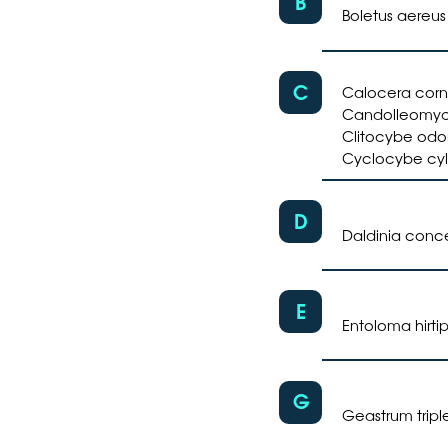
B
Boletus aereus
C
Calocera cor
Candolleomyce
Clitocybe odo
Cyclocybe cy
D
Daldinia conc
E
Entoloma hirti
G
Geastrum tripl