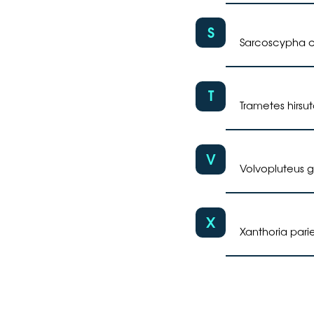
S
Sarcoscypha 
T
Trametes hirsu
V
Volvopluteus 
X
Xanthoria pari