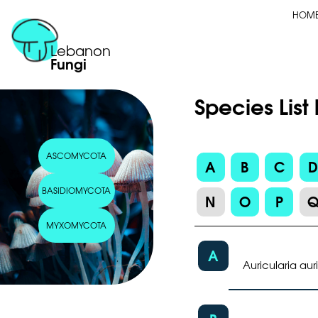
HOM
Lebanon
Fungi
Species List
ASCOMYCOTA
A
B
C
BASIDIOMYCOTA
N
O
P
MYXOMYCOTA
A
Auricularia au