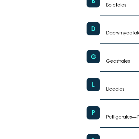
B
Boletales
D
Dacrymycetal
G
Geastrales
L
Liceales
P
Peltigerales
P
—