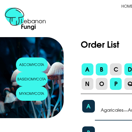
HOM
Lebanon
Fungi
Order List
ASCOMYCOTA
A
B
C
BASIDIOMYCOTA
N
O
P
MYXOMYCOTA
A
Agaricales
Au
—