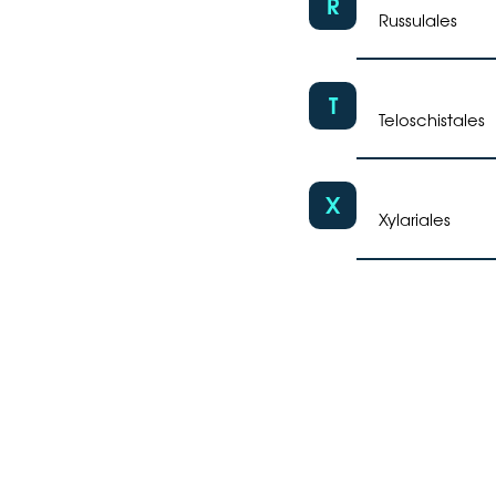
R
Russulales
T
Teloschistales
X
Xylariales